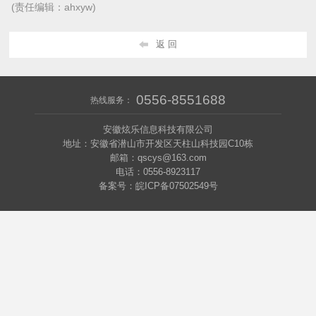
(责任编辑：ahxyw)
返 回
0556-8551688
热线服务：
安徽炫乐信息科技有限公司
地址：安徽省潜山市开发区天柱山科技园C10栋
邮箱：qscys@163.com
电话：0556-8923117
备案号：
皖ICP备07502549号