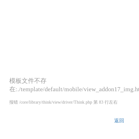
模板文件不存
在:./template/default/mobile/view_addon17_img.
报错 /core/library/think/view/driver/Think.php 第 83 行左右
返回